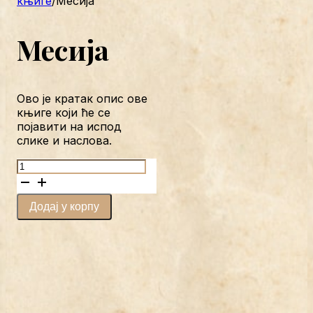
књиге
/
Месија
Месија
Ово је кратак опис ове
књиге који ће се
појавити на испод
слике и наслова.
Месија
количина
Додај у корпу