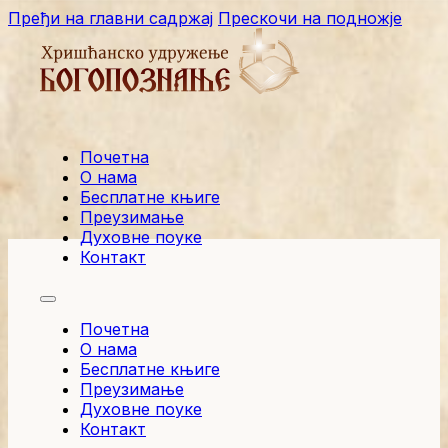
Пређи на главни садржај
Прескочи на подножје
Почетна
О нама
Бесплатне књиге
Преузимање
Духовне поуке
Контакт
Почетна
О нама
Бесплатне књиге
Преузимање
Духовне поуке
Контакт