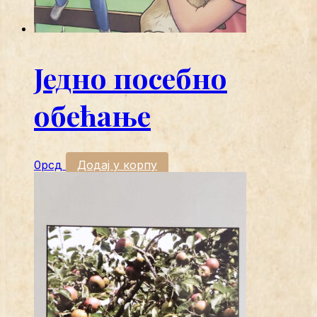
Једно посебно
обећање
0
рсд
Додај у корпу