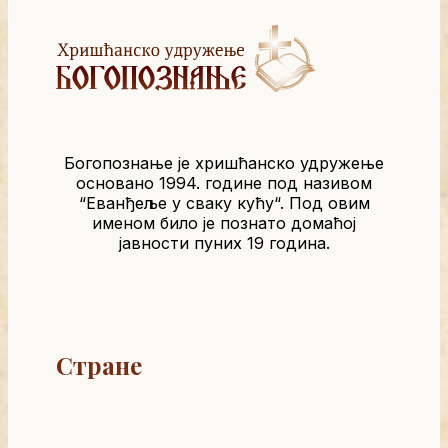
Богопознање је хришћанско удружење
основано 1994. године под називом
“Еванђеље у сваку кућу“. Под овим
именом било је познато домаћој
јавности пуних 19 година.
Стране