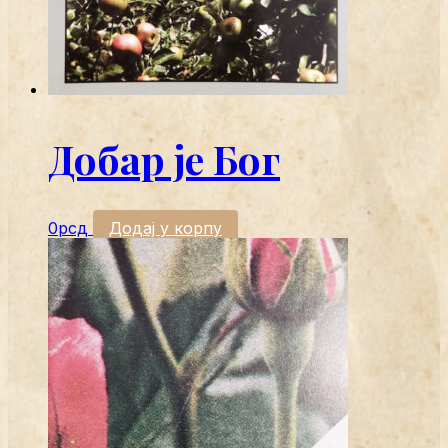
Добар је Бог
0
рсд
Додај у корпу