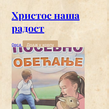
Христос наша
радост
0
рсд
Додај у корпу